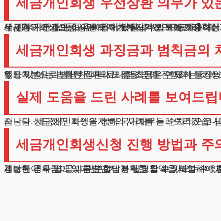
세금개인회생 우선상환 의무가 있
국세청과 건강보험공단에 대한 체납액은 특별관리 대상입
세금개인회생신청 시 반드시 채무자가 법원에 제출하는 상환계획에 이 부분을 명확히 기재해야 하며, 누락할 경우 신청 자체가 거절될 수 있습니다. 체납된 공과금의 경우 정부기관과의 협의를 통해 분할납부가 가능하며, 이 과정에서 법률대리인의 조력을 받으면 원활한
세금개인회생 과징금과 범칙금의 
행정처분으로 발생한 과태료나 범칙금은 면제가 불가능한 채무로 분류됩니다. 세금개인회생을 진행하더라도 이런 성격의 채무는 절차가 끝난 후에도 완납해야 하는 의무가 있습니다. 다만 상환 시기를 조정할 수 있어 당장의 부담을 줄일 수 있습니다. 과징금이나 범칙금의 경우 체납처분 유예신청을 통해 일시적인 징수중단을 
실제 도움을 드린 사례를 보여드
지난달 상담했던 자영업자분의 사례를 들려드리겠습니다. 매장 운영이 어려워져 국가기관 채무가 4천만 원대였고, 금융권 채무까지 합
세금개인회생신청 진행 방법과 주
체납된 공과금이 있다면 먼저 정확한 금액을 파악해야 합니다. 세금개인회생의 성공을 위해서는 모든 채무내역을 투명하게 공개하는 것이 중요합니다. 국가기관 채무가 과다한 경우 별도의 분납 협의가 필요할 수 있으며, 이 과정에서 전문가의 조언이 필수적입니다. 채무조정 신청 전에 체납처분 압류나 체납처분 유예신청 등 선행절차를 검토해야 하며, 공