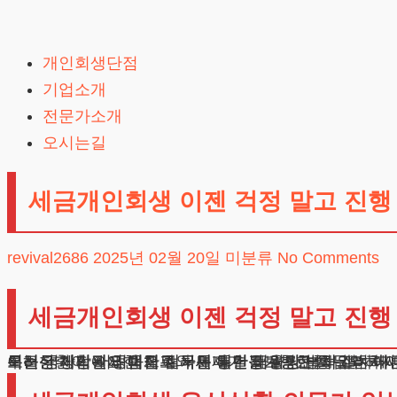
Skip
to
개인회생단점
content
기업소개
전문가소개
오시는길
세금개인회생 이젠 걱정 말고 진행
revival2686
2025년 02월 20일
미분류
No Comments
세금개인회생 이젠 걱정 말고 진행
최근 경제적 어려움으로 국세나 건강보험료를 납부하지 
이러한 상황에서 법적 절차를 통한 해결방안을 고려하시
특히 국가기관에 대한 채무는 일반 금융권 부채와는 다
오늘은 체납된 공과금과 국세 해결을 위한 법적 절차에
우선상환이 필요한 채무와 면제가 불가능한 채무의 차이