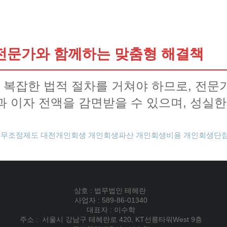
문가와 함께하는 맞춤형 해결책
복잡한 법적 절차를 거쳐야 하므로, 전문
과 이자 전액을 감면받을 수 있으며, 성실한
채무조정제도
대전개인회생
개인회생파산
개인회생비용
개인회생단
상호 : 법무법인 테헤란
사업자 : 589-86-01340
대표자 : 이수학
주소 : 서울시 강남구 테헤란로 420, KT선릉타워West 9층