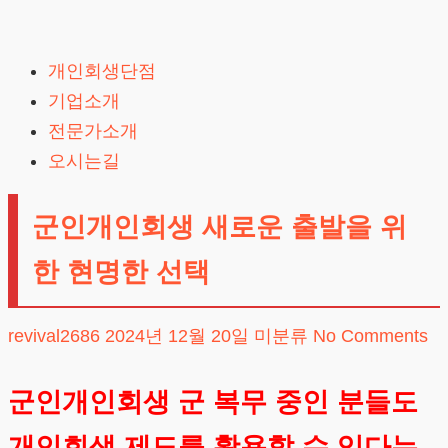
Skip
to
개인회생단점
content
기업소개
전문가소개
오시는길
군인개인회생 새로운 출발을 위
한 현명한 선택
revival2686
2024년 12월 20일
미분류
No Comments
군인개인회생 군 복무 중인 분들도
개인회생 제도를 활용할 수 있다는