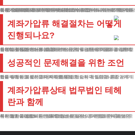
금융거래제한은 갑자기 이루어지는 것이 아닙니다. 대부분 수 차례의 연락과 독촉 후에 이루어지는데요.
계좌가압류상태에서는 급여나 생활비 입금도 어려워 매우 힘든 상황이 됩니다.
이런 상황을 벗어나기 위해서는 몇 가지 중요한 조건이 필요합니다.
첫째, 안정적이고 정기적인 수입이 있어야 합니다. 이는 최저생계비 이상의 소득을 의미하며, 직장인뿐만 아니라 개인사업자도 해당됩니다.
둘째, 현재 보유한 재산보다 빚이 더 많아야 합니다. 이는 주택, 자동차 등 모든 재산을 포함한 금액을 기준으로 합니다.
계좌가압류 해결절차는 어떻게
진행되나요?
우선 법원에 신청서를 제출하면서 금융거래제한 조치를 막아달라고 요청할 수 있습니다. 이를 통해 계좌가압류 상태를 해제하고 정상적인 경제활동이 가능해집니다.
구체적인 진행 순서를 말씀드리면, 먼저 필요한 서류들을 준비해야 합니다. 소득증빙서류, 재산관련서류, 채무관련서류 등이 필요한데요. 이 서류들은 법원마다 요구하는 양식이 조금씩 다르므로 정확한 확인이 필요합니다.
성공적인 문제해결을 위한 조언
저는 수많은 의뢰인들의 사례를 통해 한 가지 확실한 사실을 알게 되었습니다. 바로 초기 대응이 가장 중요하다는 것입니다. 통장거래제한을 당했다고 해서 포기하지 마세요.
법률 절차는 복잡하고 어려워 보일 수 있습니다. 실제로 각종 서류 준비부터 법원 심사까지 꽤 많은 시간과 노력이 필요합니다.
계좌가압류상태 법무법인 테헤
란과 함께
이런 절차를 밟으시는 분들 중에는 처음에는 두려움을 가지시는 경우가 많습니다. 하지만 정확한 정보를 바탕으로 진행하면 충분히 극복 가능한 과정입니다. 실제로 많은 분들이 이 과정을 통해 새로운 시작을 하고 계십니다.
특히 계좌가압류로 인한 스트레스는 단순히 경제적인 문제를 넘어 심리적인 어려움도 동반하게 됩니다.