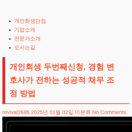
Skip
to
개인회생단점
content
기업소개
전문가소개
오시는길
개인회생 두번째신청, 경험 변
호사가 전하는 성공적 채무 조
정 방법
revival2686
2025년 01월 02일
미분류
No Comments