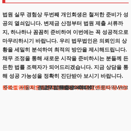
법원 실무 경험상 두번째 개인회생은 철저한 준비가 성
공의 열쇠입니다. 변제금 산정부터 법원 제출 서류까
지, 하나하나 꼼꼼히 준비하여 이번에는 꼭 성공적으로
마무리하시기 바랍니다. 우리 법무법인은 의뢰인의 상
황을 세밀히 분석하여 최적의 방안을 제시해드립니다.
채무 조정을 통해 새로운 시작을 준비하시는 분들께 든
든한 법률 조력자가 되어드리겠습니다. 지금 상담을 통
해 성공 가능성을 정확히 진단받아 보시기 바랍니다.
도박빚개인회생
채무조정제도
개인회생단점
카드값연체
대전개인회생
개인회생보정권고
회생신청
광고책임변호사 : 이수학
상호 : 법무법인 테헤란
사업자 : 589-86-01340
개인회생절차
대표자 : 이수학
개인회생파산
주소 : 서울시 강남구 테헤란로 420, KT선릉타워West 9층
개인회생변호사
채무통합
개인회생비용
개인회생신청