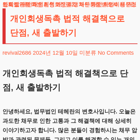
도박빚개인회생
채무조정제도
개인회생단점
카드값연체
대전개인회생
개인회생보정권고
회생신청
개인회생절차
개인회생파산
개인회생변호사
채무통합
개인회생비용
개인회생신청
개인회생독촉 법적 해결책으로
단점, 새 출발하기
revival2686
2024년 12월 10일
미분류
No Comments
개인회생독촉 법적 해결책으로 단
점, 새 출발하기
안녕하세요, 법무법인 테헤란의 변호사입니다. 오늘은
과도한 채무로 인한 고통과 그 해결책에 대해 상세히
이야기하고자 합니다. 많은 분들이 경험하시는 채무 압
박과 관련된 문제들, 그리고 이를 해결할 수 있는 개인