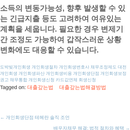
소득의 변동가능성, 향후 발생할 수 있
는 긴급지출 등도 고려하여 여유있는
계획을 세웁니다. 필요한 경우 변제기
간 조정도 가능하여 갑작스러운 상황
변화에도 대응할 수 있습니다.
도박빚개인회생
개인회생절차
개인회생변호사
채무조정제도
대전
개인회생
개인회생파산
개인회생비용
개인회생단점
개인회생보정
권고
채무통합
개인회생신청
카드값연체
회생신청
Tagged on:
대출갚는법
대출갚는법해결방법
←
개인회생단점 테헤란 솔직 조언
배우자채무 해결: 법적 절차와 혜택
→